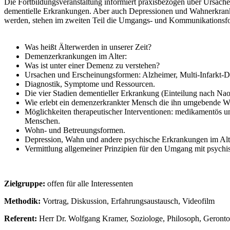
Die Fortbildungsveranstaltung informiert praxisbezogen über Ursache
dementielle Erkrankungen. Aber auch Depressionen und Wahnerkrankun
werden, stehen im zweiten Teil die Umgangs- und Kommunikationsfo
Was heißt Älterwerden in unserer Zeit?
Demenzerkrankungen im Alter:
Was ist unter einer Demenz zu verstehen?
Ursachen und Erscheinungsformen: Alzheimer, Multi-Infarkt
Diagnostik, Symptome und Ressourcen.
Die vier Stadien dementieller Erkrankung (Einteilung nach Nao
Wie erlebt ein demenzerkrankter Mensch die ihn umgebende We
Möglichkeiten therapeutischer Interventionen: medikamentös u
Menschen.
Wohn- und Betreuungsformen.
Depression, Wahn und andere psychische Erkrankungen im Alt
Vermittlung allgemeiner Prinzipien für den Umgang mit psychi
Zielgruppe:
offen für alle Interessenten
Methodik:
Vortrag, Diskussion, Erfahrungsaustausch, Videofilm
Referent:
Herr Dr. Wolfgang Kramer, Soziologe, Philosoph, Geronto-