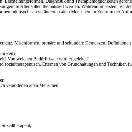
n, Erscheinungsformen, Diagnostik und Therapiemöglichkeiten gerontop
gen im Alter sollen thematisiert werden. Während im ersten Teil der 
rmen mit psychisch veränderten alten Menschen im Zentrum der Aufm
-Demenz, Mischformen, primäre und sekundäre Demenzen, Definitione
mi Feil)
lt? Von welchen Bedürfnissen wird er geleitet?
nd sozialtherapeutisch, Erlernen von Grundhaltungen und Techniken f
er.
sch veränderten alten Menschen.
Sozialtherapeut,